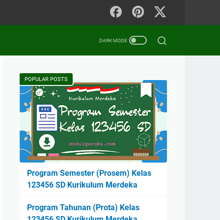
POPULAR POSTS
Program Semester (Prosem) Kelas
123456 SD Kurikulum Merdeka
Program Tahunan (Prota) Kelas
123456 SD Kurikulum Merdeka