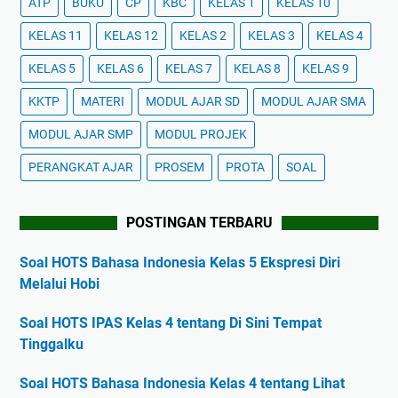
ATP
BUKU
CP
KBC
KELAS 1
KELAS 10
KELAS 11
KELAS 12
KELAS 2
KELAS 3
KELAS 4
KELAS 5
KELAS 6
KELAS 7
KELAS 8
KELAS 9
KKTP
MATERI
MODUL AJAR SD
MODUL AJAR SMA
MODUL AJAR SMP
MODUL PROJEK
PERANGKAT AJAR
PROSEM
PROTA
SOAL
POSTINGAN TERBARU
Soal HOTS Bahasa Indonesia Kelas 5 Ekspresi Diri
Melalui Hobi
Soal HOTS IPAS Kelas 4 tentang Di Sini Tempat
Tinggalku
Soal HOTS Bahasa Indonesia Kelas 4 tentang Lihat