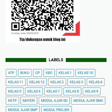
LABELS
ATP
BUKU
CP
KBC
KELAS 1
KELAS 10
KELAS 11
KELAS 12
KELAS 2
KELAS 3
KELAS 4
KELAS 5
KELAS 6
KELAS 7
KELAS 8
KELAS 9
KKTP
MATERI
MODUL AJAR SD
MODUL AJAR SMA
MODUL AJAR SMP
MODUL PROJEK