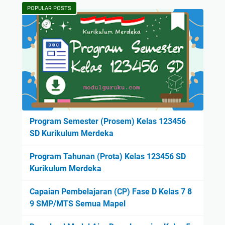
POPULAR POSTS
Program Semester (Prosem) Kelas 123456
SD Kurikulum Merdeka
Program Tahunan (Prota) Kelas 123456 SD
Kurikulum Merdeka
Capaian Pembelajaran (CP) Fase D Kelas 7 8
9 SMP/MTS Semua Mapel