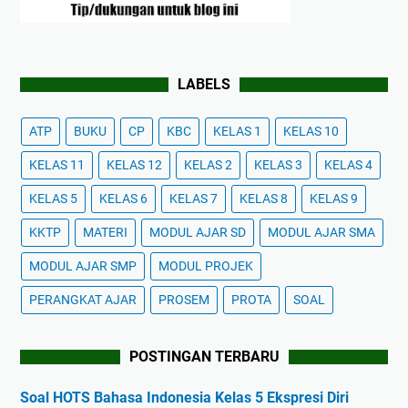
LABELS
ATP
BUKU
CP
KBC
KELAS 1
KELAS 10
KELAS 11
KELAS 12
KELAS 2
KELAS 3
KELAS 4
KELAS 5
KELAS 6
KELAS 7
KELAS 8
KELAS 9
KKTP
MATERI
MODUL AJAR SD
MODUL AJAR SMA
MODUL AJAR SMP
MODUL PROJEK
PERANGKAT AJAR
PROSEM
PROTA
SOAL
POSTINGAN TERBARU
Soal HOTS Bahasa Indonesia Kelas 5 Ekspresi Diri