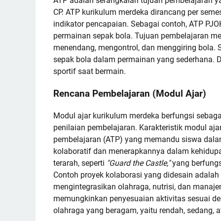
ATP adalah serangkaian tujuan pembelajaran y
CP. ATP kurikulum merdeka dirancang per semest
indikator pencapaian. Sebagai contoh, ATP P
permainan sepak bola. Tujuan pembelajaran me
menendang, mengontrol, dan menggiring bola.
sepak bola dalam permainan yang sederhana. D
sportif saat bermain.
Rencana Pembelajaran (Modul Ajar)
Modul ajar kurikulum merdeka berfungsi sebagai p
penilaian pembelajaran. Karakteristik modul a
pembelajaran (ATP) yang memandu siswa dalam
kolaboratif dan menerapkannya dalam kehidupa
terarah, seperti
"Guard the Castle,"
yang berfungs
Contoh proyek kolaborasi yang didesain adalah
mengintegrasikan olahraga, nutrisi, dan manaje
memungkinkan penyesuaian aktivitas sesuai de
olahraga yang beragam, yaitu rendah, sedang, at