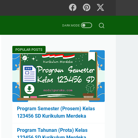
POPULAR POSTS
Program Semester (Prosem) Kelas
123456 SD Kurikulum Merdeka
Program Tahunan (Prota) Kelas
123456 SD Kurikulum Merdeka