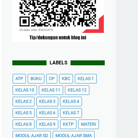
LABELS
ATP
BUKU
CP
KBC
KELAS 1
KELAS 10
KELAS 11
KELAS 12
KELAS 2
KELAS 3
KELAS 4
KELAS 5
KELAS 6
KELAS 7
KELAS 8
KELAS 9
KKTP
MATERI
MODUL AJAR SD
MODUL AJAR SMA