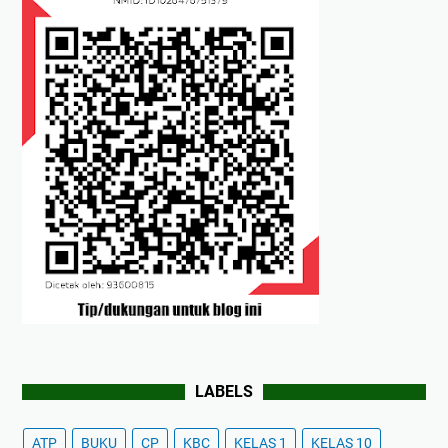
LABELS
ATP
BUKU
CP
KBC
KELAS 1
KELAS 10