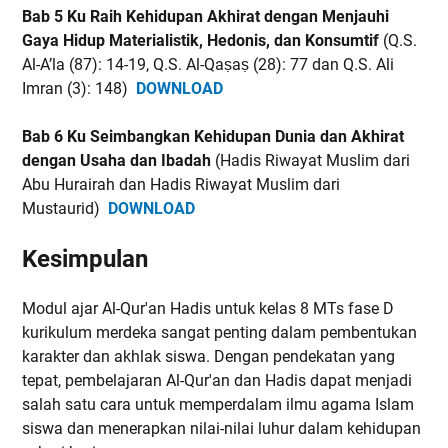
Bab 5 Ku Raih Kehidupan Akhirat dengan Menjauhi
Gaya Hidup Materialistik, Hedonis, dan Konsumtif
(Q.S.
Al-A’la (87): 14-19, Q.S. Al-Qaṣaṣ (28): 77 dan Q.S. Ali
Imran (3): 148)
DOWNLOAD
Bab 6 Ku Seimbangkan Kehidupan Dunia dan Akhirat
dengan Usaha dan Ibadah
(Hadis Riwayat Muslim dari
Abu Hurairah dan Hadis Riwayat Muslim dari
Mustaurid)
DOWNLOAD
Kesimpulan
Modul ajar Al-Qur'an Hadis untuk kelas 8 MTs fase D
kurikulum merdeka sangat penting dalam pembentukan
karakter dan akhlak siswa. Dengan pendekatan yang
tepat, pembelajaran Al-Qur'an dan Hadis dapat menjadi
salah satu cara untuk memperdalam ilmu agama Islam
siswa dan menerapkan nilai-nilai luhur dalam kehidupan