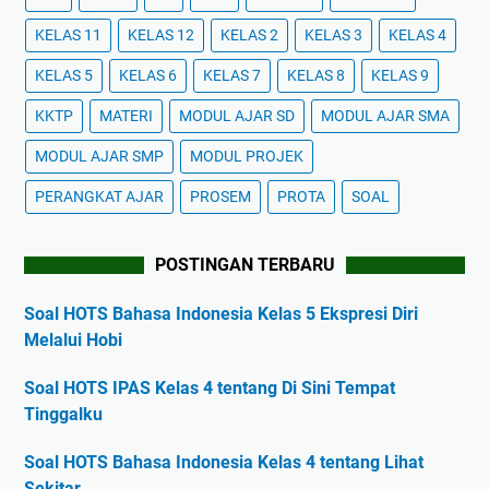
KELAS 11
KELAS 12
KELAS 2
KELAS 3
KELAS 4
KELAS 5
KELAS 6
KELAS 7
KELAS 8
KELAS 9
KKTP
MATERI
MODUL AJAR SD
MODUL AJAR SMA
MODUL AJAR SMP
MODUL PROJEK
PERANGKAT AJAR
PROSEM
PROTA
SOAL
POSTINGAN TERBARU
Soal HOTS Bahasa Indonesia Kelas 5 Ekspresi Diri
Melalui Hobi
Soal HOTS IPAS Kelas 4 tentang Di Sini Tempat
Tinggalku
Soal HOTS Bahasa Indonesia Kelas 4 tentang Lihat
Sekitar