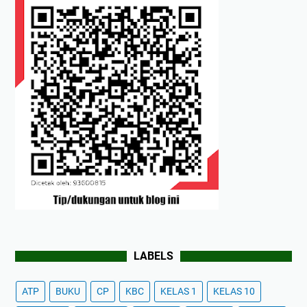
LABELS
ATP
BUKU
CP
KBC
KELAS 1
KELAS 10