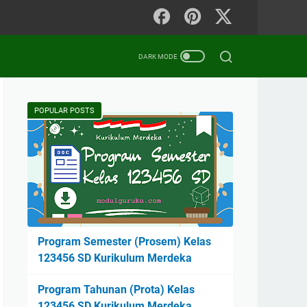
POPULAR POSTS
Program Semester (Prosem) Kelas
123456 SD Kurikulum Merdeka
Program Tahunan (Prota) Kelas
123456 SD Kurikulum Merdeka