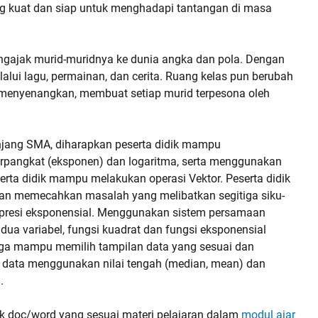
 kuat dan siap untuk menghadapi tantangan di masa
gajak murid-muridnya ke dunia angka dan pola. Dengan
alui lagu, permainan, dan cerita. Ruang kelas pun berubah
menyenangkan, membuat setiap murid terpesona oleh
enjang SMA, diharapkan peserta didik mampu
berpangkat (eksponen) dan logaritma, serta menggunakan
serta didik mampu melakukan operasi Vektor. Peserta didik
an memecahkan masalah yang melibatkan segitiga siku-
kspresi eksponensial. Menggunakan sistem persamaan
r dua variabel, fungsi kuadrat dan fungsi eksponensial
uga mampu memilih tampilan data yang sesuai dan
si data menggunakan nilai tengah (median, mean) dan
.
uk doc/word yang sesuai materi pelajaran dalam
modul ajar