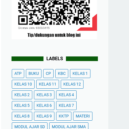
LABELS
ATP
BUKU
CP
KBC
KELAS 1
KELAS 10
KELAS 11
KELAS 12
KELAS 2
KELAS 3
KELAS 4
KELAS 5
KELAS 6
KELAS 7
KELAS 8
KELAS 9
KKTP
MATERI
MODUL AJAR SD
MODUL AJAR SMA