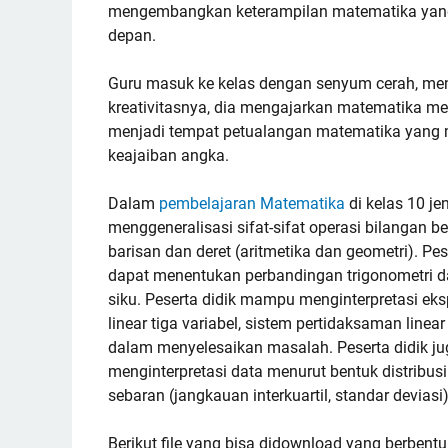
mengembangkan keterampilan matematika yang
depan.
Guru masuk ke kelas dengan senyum cerah, men
kreativitasnya, dia mengajarkan matematika mel
menjadi tempat petualangan matematika yang 
keajaiban angka.
Dalam
pembelajaran Matematika
di kelas 10 j
menggeneralisasi sifat-sifat operasi bilangan 
barisan dan deret (aritmetika dan geometri). Pe
dapat menentukan perbandingan trigonometri d
siku. Peserta didik mampu menginterpretasi e
linear tiga variabel, sistem pertidaksaman linea
dalam menyelesaikan masalah. Peserta didik j
menginterpretasi data menurut bentuk distribu
sebaran (jangkauan interkuartil, standar deviasi)
Berikut file yang bisa didownload yang berbent