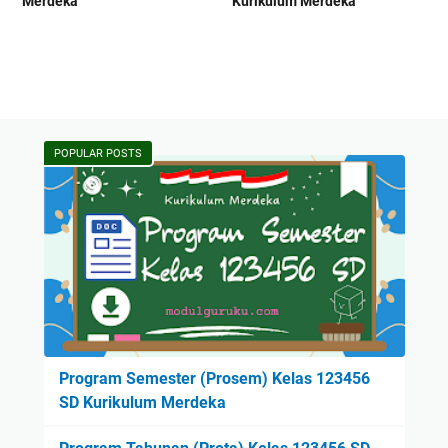
Merdeka
Kurikulum Merdeka
POPULAR POSTS
Program Semester (Prosem) Kelas 123456
SD Kurikulum Merdeka