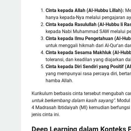
Cinta kepada Allah (Al-Hubbu Lillah):
Me
hanya kepada-Nya melalui pengajaran ay
Cinta kepada Rasulullah (Al-Hubbu li Ras
kepada Nabi Muhammad SAW melalui p
Cinta kepada Ilmu Pengetahuan (Al-Hubbu 
untuk menggali hikmah dari Al-Qur'an da
Cinta kepada Sesama Makhluk (Al-Hubbu 
toleransi, dan keadilan yang diajarkan 
Cinta kepada Diri Sendiri yang Positif (A
yang mempunyai rasa percaya diri, berta
hamba Allah.
Kurikulum berbasis cinta tersebut mengubah ca
untuk berkembang dalam kasih sayang"
. Modul
4 Madrasah Ibtidaiyah (MI) kemudian berfungs
jenis cinta ini.
Deep Learning dalam Konteks P