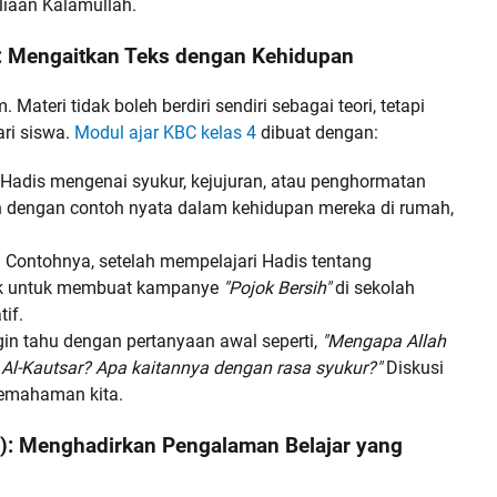
liaan Kalamullah.
: Mengaitkan Teks dengan Kehidupan
Materi tidak boleh berdiri sendiri sebagai teori, tetapi
ari siswa.
Modul ajar KBC kelas 4
dibuat dengan:
 Hadis mengenai syukur, kejujuran, atau penghormatan
n dengan contoh nyata dalam kehidupan mereka di rumah,
:
Contohnya, setelah mempelajari Hadis tentang
pok untuk membuat kampanye
"Pojok Bersih"
di sekolah
if.
in tahu dengan pertanyaan awal seperti,
"Mengapa Allah
Al-Kautsar? Apa kaitannya dengan rasa syukur?"
Diskusi
pemahaman kita.
n): Menghadirkan Pengalaman Belajar yang