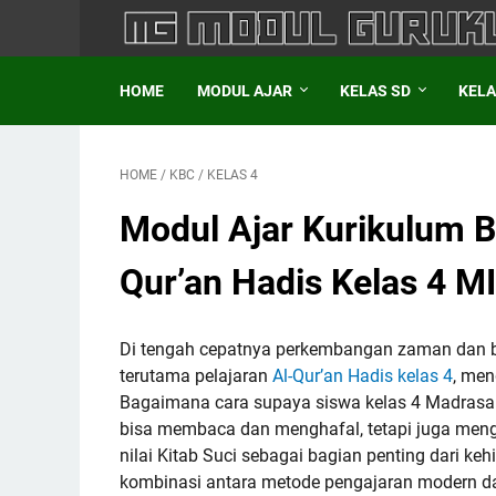
HOME
MODUL AJAR
KELAS SD
KELA
HOME
/
KBC
/
KELAS 4
Modul Ajar Kurikulum B
Qur’an Hadis Kelas 4 MI
Di tengah cepatnya perkembangan zaman dan ban
terutama pelajaran
Al-Qur’an Hadis kelas 4
, me
Bagaimana cara supaya siswa kelas 4 Madrasah I
bisa membaca dan menghafal, tetapi juga meng
nilai Kitab Suci sebagai bagian penting dari k
kombinasi antara metode pengajaran modern dan n