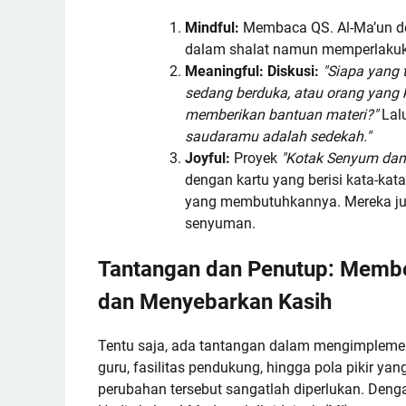
Mindful:
Membaca QS. Al-Ma’un de
dalam shalat namun memperlakuk
Meaningful: Diskusi:
"Siapa yang t
sedang berduka, atau orang yang k
memberikan bantuan materi?"
Lal
saudaramu adalah sedekah."
Joyful:
Proyek
"Kotak Senyum dan 
dengan kartu yang berisi kata-kat
yang membutuhkannya. Mereka ju
senyuman.
Tantangan dan Penutup: Membe
dan Menyebarkan Kasih
Tentu saja, ada tantangan dalam mengimplement
guru, fasilitas pendukung, hingga pola pikir ya
perubahan tersebut sangatlah diperlukan. Denga