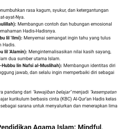
numbuhkan rasa kagum, syukur, dan ketergantungan
at-ayat-Nya.
ulillah):
Membangun contoh dan hubungan emosional
emahaman Hadis-Hadisnya.
lil 'Ilmi):
Menyemai semangat ingin tahu yang tulus
n Hadis.
lil 'Alamin):
Menginternalisasikan nilai kasih sayang,
dalam dua sumber utama Islam.
l-Hubbu lin Nafsi al-Muslihah):
Membangun identitas diri
nggung jawab, dan selalu ingin memperbaiki diri sebagai
ra pandang dari
"kewajiban belajar"
menjadi
"kesempatan
 ajar kurikulum berbasis cinta (KBC) Al-Qur’an Hadis kelas
i sebagai sarana untuk menyalurkan dan menerapkan lima
endidikan Agama Islam: Mindful,