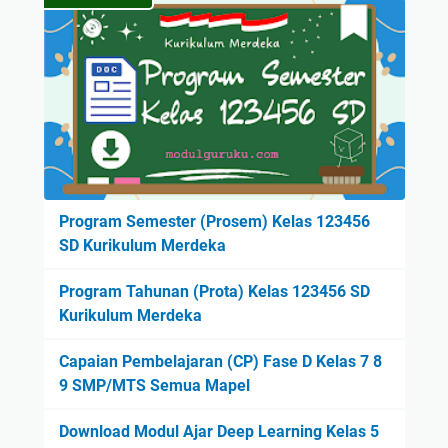
Program Semester (Prosem) Kelas 123456
SD Kurikulum Merdeka
Program Tahunan (Prota) Kelas 123456 SD
Kurikulum Merdeka
Capaian Pembelajaran (CP) Fase D Kelas 7 8
9 SMP/MTS Semua Mapel
Download Modul Ajar Deep Learning Kelas 5