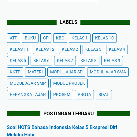
LABELS
ATP
BUKU
CP
KBC
KELAS 1
KELAS 10
KELAS 11
KELAS 12
KELAS 2
KELAS 3
KELAS 4
KELAS 5
KELAS 6
KELAS 7
KELAS 8
KELAS 9
KKTP
MATERI
MODUL AJAR SD
MODUL AJAR SMA
MODUL AJAR SMP
MODUL PROJEK
PERANGKAT AJAR
PROSEM
PROTA
SOAL
POSTINGAN TERBARU
Soal HOTS Bahasa Indonesia Kelas 5 Ekspresi Diri
Melalui Hobi