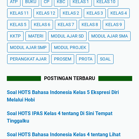
ATP
BUKU
CP
KBC
KELAS 1
KELAS 10
KELAS 11
KELAS 12
KELAS 2
KELAS 3
KELAS 4
KELAS 5
KELAS 6
KELAS 7
KELAS 8
KELAS 9
KKTP
MATERI
MODUL AJAR SD
MODUL AJAR SMA
MODUL AJAR SMP
MODUL PROJEK
PERANGKAT AJAR
PROSEM
PROTA
SOAL
POSTINGAN TERBARU
Soal HOTS Bahasa Indonesia Kelas 5 Ekspresi Diri
Melalui Hobi
Soal HOTS IPAS Kelas 4 tentang Di Sini Tempat
Tinggalku
Soal HOTS Bahasa Indonesia Kelas 4 tentang Lihat