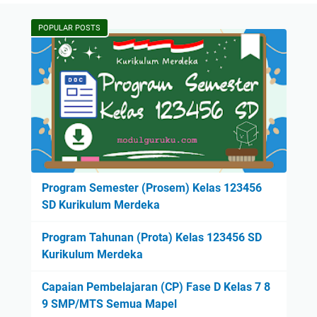
POPULAR POSTS
Program Semester (Prosem) Kelas 123456
SD Kurikulum Merdeka
Program Tahunan (Prota) Kelas 123456 SD
Kurikulum Merdeka
Capaian Pembelajaran (CP) Fase D Kelas 7 8
9 SMP/MTS Semua Mapel