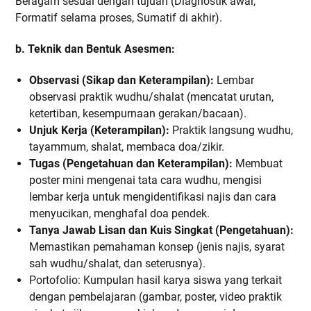
Beragam sesuai dengan tujuan (Diagnostik awal,
Formatif selama proses, Sumatif di akhir).
b. Teknik dan Bentuk Asesmen:
Observasi (Sikap dan Keterampilan):
Lembar
observasi praktik wudhu/shalat (mencatat urutan,
ketertiban, kesempurnaan gerakan/bacaan).
Unjuk Kerja (Keterampilan):
Praktik langsung wudhu,
tayammum, shalat, membaca doa/zikir.
Tugas (Pengetahuan dan Keterampilan):
Membuat
poster mini mengenai tata cara wudhu, mengisi
lembar kerja untuk mengidentifikasi najis dan cara
menyucikan, menghafal doa pendek.
Tanya Jawab Lisan dan Kuis Singkat (Pengetahuan):
Memastikan pemahaman konsep (jenis najis, syarat
sah wudhu/shalat, dan seterusnya).
Portofolio: Kumpulan hasil karya siswa yang terkait
dengan pembelajaran (gambar, poster, video praktik