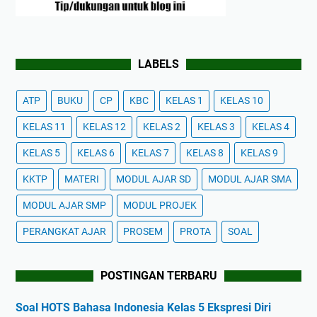
LABELS
ATP
BUKU
CP
KBC
KELAS 1
KELAS 10
KELAS 11
KELAS 12
KELAS 2
KELAS 3
KELAS 4
KELAS 5
KELAS 6
KELAS 7
KELAS 8
KELAS 9
KKTP
MATERI
MODUL AJAR SD
MODUL AJAR SMA
MODUL AJAR SMP
MODUL PROJEK
PERANGKAT AJAR
PROSEM
PROTA
SOAL
POSTINGAN TERBARU
Soal HOTS Bahasa Indonesia Kelas 5 Ekspresi Diri