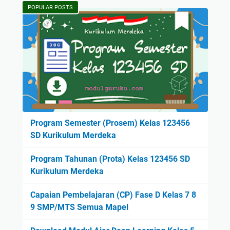
POPULAR POSTS
Program Semester (Prosem) Kelas 123456
SD Kurikulum Merdeka
Program Tahunan (Prota) Kelas 123456 SD
Kurikulum Merdeka
Capaian Pembelajaran (CP) Fase D Kelas 7 8
9 SMP/MTS Semua Mapel