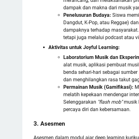
merancang, dan melaksanakan pr
dampak dan makna dari musik yan
Penelusuran Budaya:
Siswa memili
Dangdut, K-Pop, atau Reggae) dan
dampaknya terhadap masyarakat. 
tetapi juga melalui podcast atau v
Aktivitas untuk Joyful Learning:
Laboratorium Musik dan Eksperi
alat musik, aplikasi pembuat musi
benda sehari-hari sebagai sumber 
dan menghilangkan rasa takut gag
Permainan Musik (Gamifikasi):
Ma
melatih kepekaan mendengar interv
Selenggarakan
"flash mob"
musik k
percaya diri dan kebersamaan.
3. Asesmen
Asesmen dalam modul ajar deep learning kurik