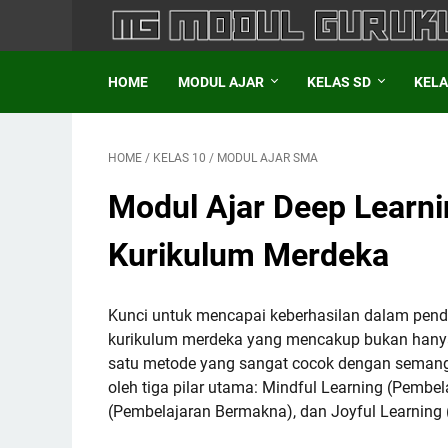
HOME
MODUL AJAR
KELAS SD
KELA
HOME
/
KELAS 10
/
MODUL AJAR SMA
Modul Ajar Deep Learni
Kurikulum Merdeka
Kunci untuk mencapai keberhasilan dalam pendi
kurikulum merdeka yang mencakup bukan hanya 
satu metode yang sangat cocok dengan semanga
oleh tiga pilar utama: Mindful Learning (Pembe
(Pembelajaran Bermakna), dan Joyful Learnin