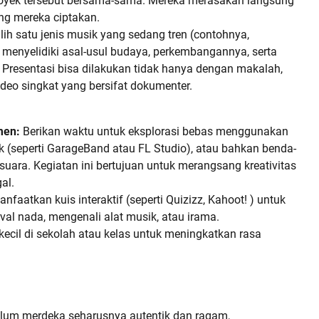
oyek tersebut bersama-sama. Mereka merasakan langsung
g mereka ciptakan.
h satu jenis musik yang sedang tren (contohnya,
 menyelidiki asal-usul budaya, perkembangannya, serta
Presentasi bisa dilakukan tidak hanya dengan makalah,
ideo singkat yang bersifat dokumenter.
men:
Berikan waktu untuk eksplorasi bebas menggunakan
k (seperti GarageBand atau FL Studio), atau bahkan benda-
suara. Kegiatan ini bertujuan untuk merangsang kreativitas
al.
nfaatkan kuis interaktif (seperti Quizizz, Kahoot! ) untuk
al nada, mengenali alat musik, atau irama.
ecil di sekolah atau kelas untuk meningkatkan rasa
ulum merdeka seharusnya autentik dan ragam,