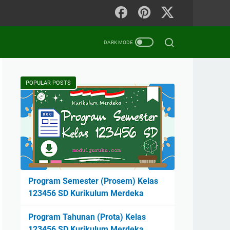
POPULAR POSTS
Program Semester (Prosem) Kelas
123456 SD Kurikulum Merdeka
Program Tahunan (Prota) Kelas
123456 SD Kurikulum Merdeka