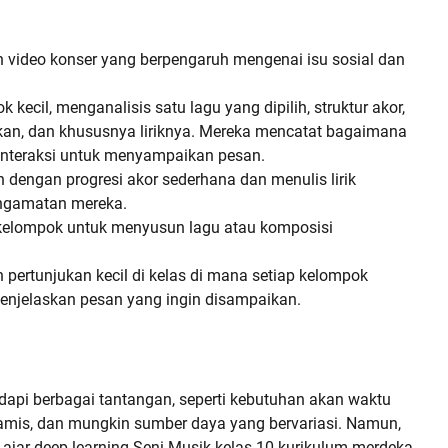
video konser yang berpengaruh mengenai isu sosial dan
kecil, menganalisis satu lagu yang dipilih, struktur akor,
kan, dan khususnya liriknya. Mereka mencatat bagaimana
rinteraksi untuk menyampaikan pesan.
 dengan progresi akor sederhana dan menulis lirik
ngamatan mereka.
elompok untuk menyusun lagu atau komposisi
ertunjukan kecil di kelas di mana setiap kelompok
njelaskan pesan yang ingin disampaikan.
pi berbagai tantangan, seperti kebutuhan akan waktu
inamis, dan mungkin sumber daya yang bervariasi. Namun,
ajar deep learning Seni Musik kelas 10 kurikulum merdeka