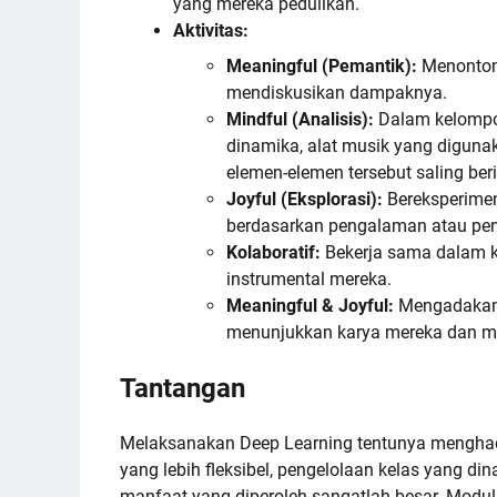
yang mereka pedulikan.
Aktivitas:
Meaningful (Pemantik):
Menonton 
mendiskusikan dampaknya.
Mindful (Analisis):
Dalam kelompok 
dinamika, alat musik yang diguna
elemen-elemen tersebut saling be
Joyful (Eksplorasi):
Bereksperimen
berdasarkan pengalaman atau pe
Kolaboratif:
Bekerja sama dalam k
instrumental mereka.
Meaningful & Joyful:
Mengadakan p
menunjukkan karya mereka dan me
Tantangan
Melaksanakan Deep Learning tentunya menghada
yang lebih fleksibel, pengelolaan kelas yang d
manfaat yang diperoleh sangatlah besar. Modul 