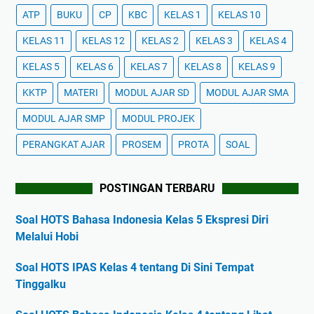
ATP
BUKU
CP
KBC
KELAS 1
KELAS 10
KELAS 11
KELAS 12
KELAS 2
KELAS 3
KELAS 4
KELAS 5
KELAS 6
KELAS 7
KELAS 8
KELAS 9
KKTP
MATERI
MODUL AJAR SD
MODUL AJAR SMA
MODUL AJAR SMP
MODUL PROJEK
PERANGKAT AJAR
PROSEM
PROTA
SOAL
POSTINGAN TERBARU
Soal HOTS Bahasa Indonesia Kelas 5 Ekspresi Diri
Melalui Hobi
Soal HOTS IPAS Kelas 4 tentang Di Sini Tempat
Tinggalku