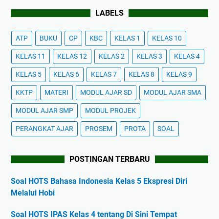
LABELS
ATP
BUKU
CP
KBC
KELAS 1
KELAS 10
KELAS 11
KELAS 12
KELAS 2
KELAS 3
KELAS 4
KELAS 5
KELAS 6
KELAS 7
KELAS 8
KELAS 9
KKTP
MATERI
MODUL AJAR SD
MODUL AJAR SMA
MODUL AJAR SMP
MODUL PROJEK
PERANGKAT AJAR
PROSEM
PROTA
SOAL
POSTINGAN TERBARU
Soal HOTS Bahasa Indonesia Kelas 5 Ekspresi Diri
Melalui Hobi
Soal HOTS IPAS Kelas 4 tentang Di Sini Tempat