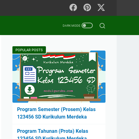
POPULAR POSTS
Program Semester (Prosem) Kelas
123456 SD Kurikulum Merdeka
Program Tahunan (Prota) Kelas
123456 SD Kurikulum Merdeka