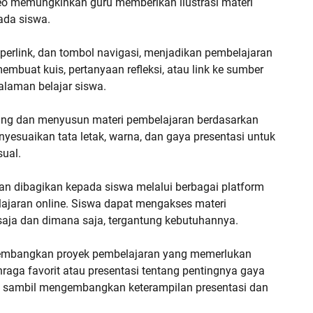
deo memungkinkan guru memberikan ilustrasi materi
ada siswa.
 hyperlink, dan tombol navigasi, menjadikan pembelajaran
mbuat kuis, pertanyaan refleksi, atau link ke sumber
alaman belajar siswa.
cang dan menyusun materi pembelajaran berdasarkan
yesuaikan tata letak, warna, dan gaya presentasi untuk
sual.
n dibagikan kepada siswa melalui berbagai platform
elajaran online. Siswa dapat mengakses materi
 saja dan dimana saja, tergantung kebutuhannya.
gembangkan proyek pembelajaran yang memerlukan
ahraga favorit atau presentasi tentang pentingnya gaya
ri sambil mengembangkan keterampilan presentasi dan