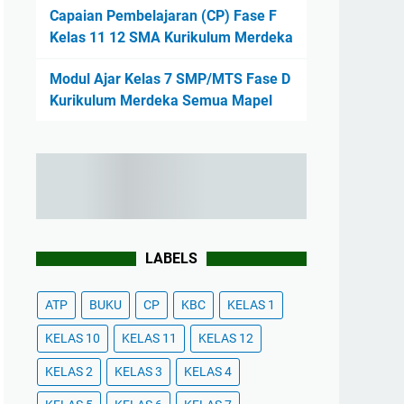
Capaian Pembelajaran (CP) Fase F
Kelas 11 12 SMA Kurikulum Merdeka
Modul Ajar Kelas 7 SMP/MTS Fase D
Kurikulum Merdeka Semua Mapel
LABELS
ATP
BUKU
CP
KBC
KELAS 1
KELAS 10
KELAS 11
KELAS 12
KELAS 2
KELAS 3
KELAS 4