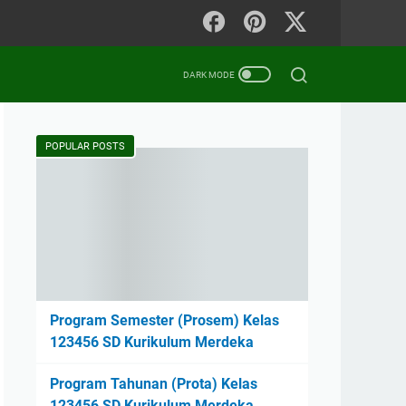
POPULAR POSTS
Program Semester (Prosem) Kelas
123456 SD Kurikulum Merdeka
Program Tahunan (Prota) Kelas
123456 SD Kurikulum Merdeka