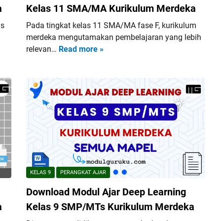
a
Kelas 11 SMA/MA Kurikulum Merdeka
as
Pada tingkat kelas 11 SMA/MA fase F, kurikulum
merdeka mengutamakan pembelajaran yang lebih
relevan…
Read more »
D
o
w
n
l
o
a
d
M
o
d
KELAS 9
PERANGKAT AJAR
u
Download Modul Ajar Deep Learning
l
A
a
Kelas 9 SMP/MTs Kurikulum Merdeka
j