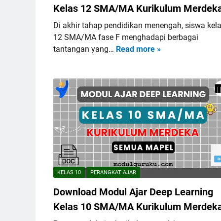
Kelas 12 SMA/MA Kurikulum Merdek
Di akhir tahap pendidikan menengah, siswa kel
12 SMA/MA fase F menghadapi berbagai
tantangan yang…
Read more »
D
o
w
n
l
o
a
d
M
o
d
KELAS 10
PERANGKAT AJAR
u
Download Modul Ajar Deep Learning
l
A
Kelas 10 SMA/MA Kurikulum Merdek
j