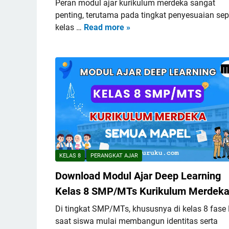
Peran modul ajar kurikulum merdeka sangat
a
penting, terutama pada tingkat penyesuaian sep
r
kelas …
Read more »
D
D
o
e
w
e
n
p
l
L
o
e
a
a
d
r
M
n
o
i
d
n
KELAS 8
PERANGKAT AJAR
u
g
Download Modul Ajar Deep Learning
l
K
A
Kelas 8 SMP/MTs Kurikulum Merdek
e
j
l
Di tingkat SMP/MTs, khususnya di kelas 8 fase 
a
a
saat siswa mulai membangun identitas serta
r
s