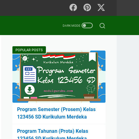
POPULAR POSTS
Program Semester (Prosem) Kelas
123456 SD Kurikulum Merdeka
Program Tahunan (Prota) Kelas
123456 SD Kurikulum Merdeka