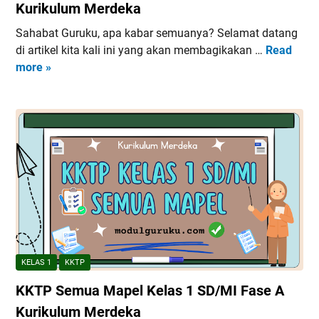
F
Kurikulum Merdeka
k
a
u
Sahabat Guruku, apa kabar semuanya? Selamat datang
s
l
di artikel kita kali ini yang akan membagikakan …
Read
K
e
u
more »
K
D
m
T
K
M
P
e
e
S
l
r
e
a
d
m
s
e
u
7
k
a
S
a
M
M
a
P
p
K
e
u
KELAS 1
KKTP
l
r
KKTP Semua Mapel Kelas 1 SD/MI Fase A
K
i
e
Kurikulum Merdeka
k