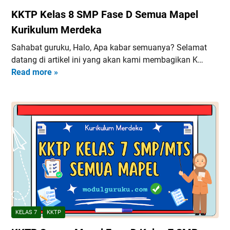
M
e
KKTP Kelas 8 SMP Fase D Semua Mapel
I
r
F
Kurikulum Merdeka
d
a
e
Sahabat guruku, Halo, Apa kabar semuanya? Selamat
s
k
datang di artikel ini yang akan kami membagikan K…
e
a
Read more »
K
C
S
K
K
e
T
u
m
P
r
u
K
i
a
e
k
M
l
u
a
a
l
p
s
u
e
8
m
l
S
M
M
e
KELAS 7
KKTP
P
r