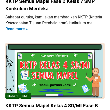
KKTP Semua Mapel Fase D Kelas 7 SMP
F
d
a
Kurikulum Merdeka
e
s
k
Sahabat guruku, kami akan membagikan KKTP (Kriteria
e
a
Ketercapaian Tujuan Pembelajaran) kurikulum me…
D
S
Read more »
K
S
e
K
e
m
T
m
u
P
u
a
S
a
M
e
M
a
m
a
p
u
p
e
a
e
l
M
l
a
K
p
u
KELAS 4
KKTP
e
r
KKTP Semua Mapel Kelas 4 SD/MI Fase B
l
i