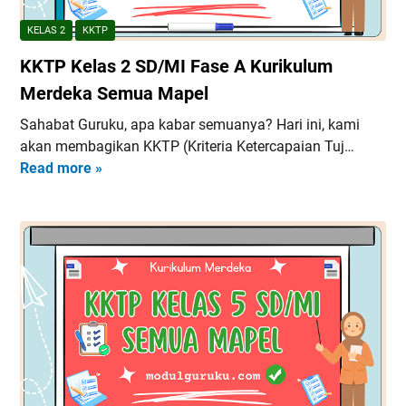
KELAS 2
KKTP
KKTP Kelas 2 SD/MI Fase A Kurikulum
Merdeka Semua Mapel
Sahabat Guruku, apa kabar semuanya? Hari ini, kami
akan membagikan KKTP (Kriteria Ketercapaian Tuj…
Read more »
K
K
T
P
K
e
l
a
s
2
S