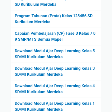
a
u
SD Kurikulum Merdeka
s
l
1
Program Tahunan (Prota) Kelas 123456 SD
u
S
Kurikulum Merdeka
m
D
M
/
Capaian Pembelajaran (CP) Fase D Kelas 7 8
e
M
9 SMP/MTS Semua Mapel
r
I
d
F
Download Modul Ajar Deep Learning Kelas 5
e
a
SD/MI Kurikulum Merdeka
k
s
a
Download Modul Ajar Deep Learning Kelas 3
e
SD/MI Kurikulum Merdeka
A
K
Download Modul Ajar Deep Learning Kelas 4
u
SD/MI Kurikulum Merdeka
r
i
Download Modul Ajar Deep Learning Kelas 1
k
SD/MI Kurikulum Merdeka
u