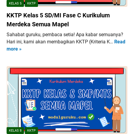
D
KELAS 5
KKTP
/
KKTP Kelas 5 SD/MI Fase C Kurikulum
M
I
Merdeka Semua Mapel
F
Sahabat guruku, pembaca setia! Apa kabar semuanya?
a
Hari ini, kami akan membagikan KKTP (Kriteria K…
Read
K
s
more »
K
e
T
A
P
K
K
u
e
r
l
i
a
k
s
u
5
l
S
u
D
m
/
M
KELAS 8
KKTP