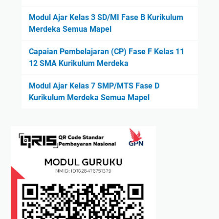
l
Modul Ajar Kelas 3 SD/MI Fase B Kurikulum
u
Merdeka Semua Mapel
m
M
Capaian Pembelajaran (CP) Fase F Kelas 11
e
12 SMA Kurikulum Merdeka
r
d
Modul Ajar Kelas 7 SMP/MTS Fase D
e
Kurikulum Merdeka Semua Mapel
k
a