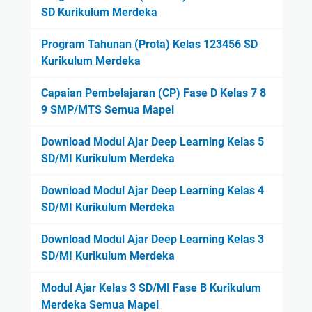
r
1
SD Kurikulum Merdeka
a
n
2
i
Program Tahunan (Prota) Kelas 123456 SD
K
n
Kurikulum Merdeka
u
g
r
S
Capaian Pembelajaran (CP) Fase D Kelas 7 8
i
e
9 SMP/MTS Semua Mapel
k
n
u
i
Download Modul Ajar Deep Learning Kelas 5
l
M
SD/MI Kurikulum Merdeka
u
u
m
Download Modul Ajar Deep Learning Kelas 4
s
M
SD/MI Kurikulum Merdeka
i
e
k
r
Download Modul Ajar Deep Learning Kelas 3
K
d
SD/MI Kurikulum Merdeka
e
e
l
k
Modul Ajar Kelas 3 SD/MI Fase B Kurikulum
a
a
Merdeka Semua Mapel
s