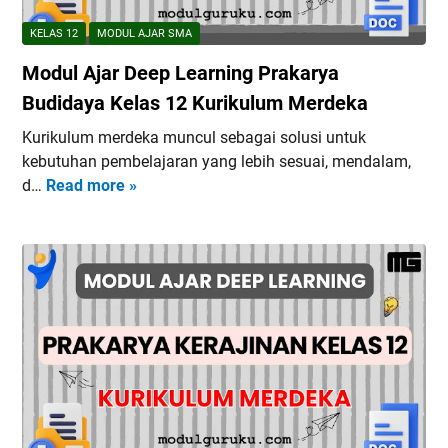
KELAS 12
MODUL AJAR SMA
Modul Ajar Deep Learning Prakarya
Budidaya Kelas 12 Kurikulum Merdeka
Kurikulum merdeka muncul sebagai solusi untuk
kebutuhan pembelajaran yang lebih sesuai, mendalam,
d…
Read more »
M
o
d
u
l
A
j
a
r
D
e