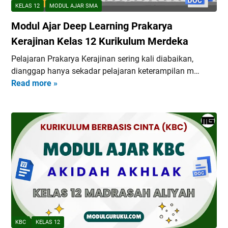
e
KELAS 12
MODUL AJAR SMA
p
Modul Ajar Deep Learning Prakarya
L
e
Kerajinan Kelas 12 Kurikulum Merdeka
a
Pelajaran Prakarya Kerajinan sering kali diabaikan,
r
dianggap hanya sekadar pelajaran keterampilan m…
n
Read more »
M
i
o
n
d
g
u
P
l
r
A
a
j
k
a
a
r
r
D
y
e
a
e
B
KBC
KELAS 12