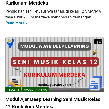
a
Kurikulum Merdeka
B
u
r
C
l
Pendidikan seni, khususnya tarian, di kelas 12 SMA/MA
n
)
u
fase F kurikulum merdeka menghadapi tantangan…
i
A
m
Read more »
M
n
k
M
o
g
i
e
d
S
d
r
u
e
a
d
l
n
h
e
A
i
A
k
j
T
k
a
a
e
h
r
a
l
D
t
a
e
e
k
e
r
KELAS 12
MODUL AJAR SMA
K
p
K
e
Modul Ajar Deep Learning Seni Musik Kelas
L
e
l
e
12 Kurikulum Merdeka
l
a