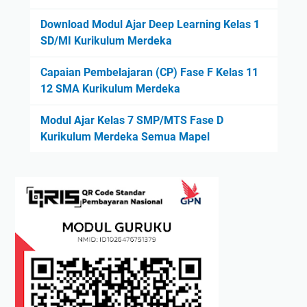
1
Download Modul Ajar Deep Learning Kelas 1
2
SD/MI Kurikulum Merdeka
K
u
Capaian Pembelajaran (CP) Fase F Kelas 11
r
12 SMA Kurikulum Merdeka
i
k
Modul Ajar Kelas 7 SMP/MTS Fase D
u
Kurikulum Merdeka Semua Mapel
l
u
m
M
e
r
d
e
k
a