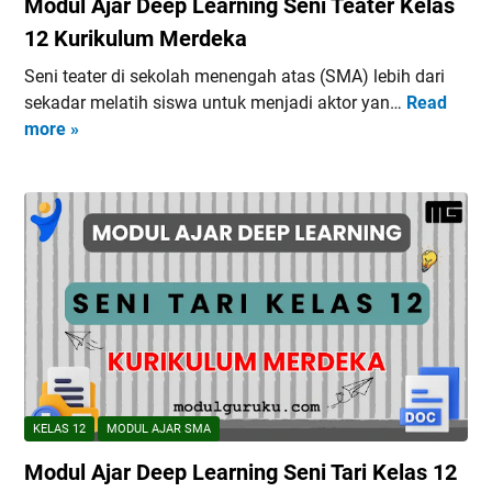
Modul Ajar Deep Learning Seni Teater Kelas
u
r
u
l
12 Kurikulum Merdeka
a
l
u
j
u
Seni teater di sekolah menengah atas (SMA) lebih dari
m
i
m
sekadar melatih siswa untuk menjadi aktor yan…
Read
M
B
n
M
more »
o
e
a
e
d
r
n
r
u
b
K
d
l
a
e
e
A
s
l
k
j
i
a
a
a
s
s
r
C
1
D
i
2
e
n
K
e
t
u
p
a
KELAS 12
MODUL AJAR SMA
r
L
(
i
Modul Ajar Deep Learning Seni Tari Kelas 12
e
K
k