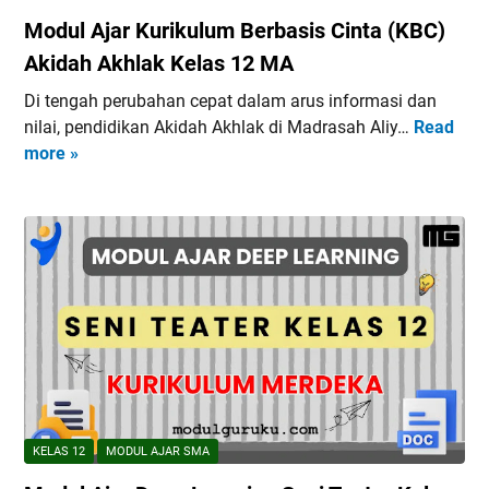
p
u
Modul Ajar Kurikulum Berbasis Cinta (KBC)
L
d
e
Akidah Akhlak Kelas 12 MA
i
a
d
Di tengah perubahan cepat dalam arus informasi dan
r
a
nilai, pendidikan Akidah Akhlak di Madrasah Aliy…
Read
M
n
y
more »
o
i
a
d
n
K
u
g
e
l
P
l
A
r
a
j
a
s
a
k
1
r
a
2
K
r
K
u
y
u
r
a
r
i
K
KELAS 12
MODUL AJAR SMA
i
k
e
k